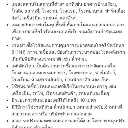
แมลงคลานในสถานที่ต่างๆ อาทิเช่น อาคารบ้านเรือน,
โกดัง, สถานที่, โรงงาน, โรงแรม, โรงพยาบาล, ฟาร์มเลี้ยง
สัตว์, เครื่องบิน, รถยนต์, และอื่นๆ
เหมาะกับการพ่นในทุกพื้นที่ ทั้งภายในและภายนอกอาคาร
เพื่อการฆ่าเชื้อไวรัสและแบคทีเรีย รวมถึงงานกำจัดแมลง
ต่างๆ
งานฆ่าเชื้อไวรัสและควบคุมการระบาดของโรคไข้หวัดนก
(H1N1) การฆ่าเชื้อและป้องกันการระบาดของโรคหลังจาก
เกิดภัยพิบัติทางธรรมชาติ เช่น น้ำท่วม,
แผ่นดินไหว เป็นต้น งานฆ่าเชื้อและการกำจัดแมลงใน
โรงงานอุตสาหกรรมอาหาร, โรงพยาบาล, ฟาร์มสัตว์,
โรงเรียน, ห้างสรรพสินค้า, บ้านพักอาศัย และ อื่นๆ
ใช้พ่นฆ่าเชื้อโรคและแบคทีเรียในยาพาหนะต่างๆ เช่น
เครื่องบิน, รถไฟ, เรือขนส่งสินค้า, รถยนต์และอื่นๆ
มีระยะการพ่นละอองเคมีได้ไกลถึง 10 เมตร
มีวิธีการใช้งานที่ง่าย น้ำหนักเบา เหมาะสำหรับเจ้าหน้าที่
สาธารณะสุข หรือ บริษัททำความสะอาด
สามารถปรับขนาดของละอองฝอยได้ง่าย โดยการหมุนปรับ
ที่หัวพ่นของตัวเครื่อง