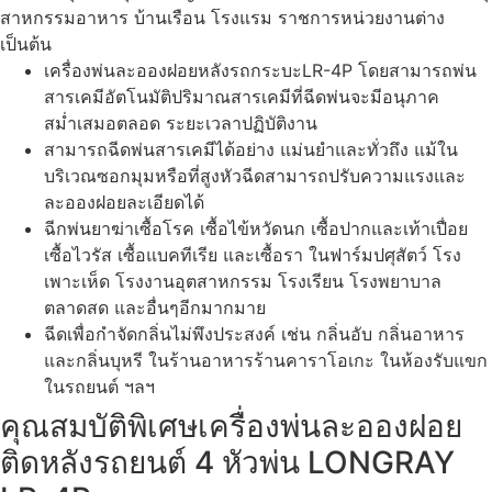
สาหกรรมอาหาร บ้านเรือน โรงแรม ราชการหน่วยงานต่าง
เป็นต้น
เครื่องพ่นละอองฝอยหลังรถกระบะLR-4P โดยสามารถพ่น
สารเคมีอัตโนมัติปริมาณสารเคมีที่ฉีดพ่นจะมีอนุภาค
สม่ำเสมอตลอด ระยะเวลาปฏิบัติงาน
สามารถฉีดพ่นสารเคมีได้อย่าง แม่นยำและทั่วถึง แม้ใน
บริเวณซอกมุมหรือที่สูงหัวฉีดสามารถปรับความแรงและ
ละอองฝอยละเอียดได้
ฉีกพ่นยาฆ่าเซื้อโรค เซื้อไข้หวัดนก เซื้อปากและเท้าเปื่อย
เซื้อไวรัส เซื้อแบคทีเรีย และเซื้อรา ในฟาร์มปศุสัตว์ โรง
เพาะเห็ด โรงงานอุตสาหกรรม โรงเรียน โรงพยาบาล
ตลาดสด และอื่นๆอีกมากมาย
ฉีดเพื่อกำจัดกลิ่นไม่พึงประสงค์ เช่น กลิ่นอับ กลิ่นอาหาร
และกลิ่นบุหรี ในร้านอาหารร้านคาราโอเกะ ในห้องรับแขก
ในรถยนต์ ฯลฯ
คุณสมบัติพิเศษเครื่องพ่นละอองฝอย
ติดหลังรถยนต์ 4 หัวพ่น LONGRAY